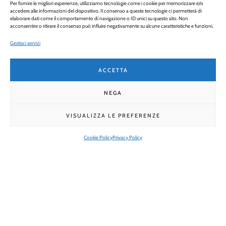
Per fornire le migliori esperienze, utilizziamo tecnologie come i cookie per memorizzare e/o
accedere alle informazioni del dispositivo. Il consenso a queste tecnologie ci permetterà di
elaborare dati come il comportamento di navigazione o ID unici su questo sito. Non
acconsentire o ritirare il consenso può influire negativamente su alcune caratteristiche e funzioni.
Gestisci servizi
ACCETTA
NEGA
VISUALIZZA LE PREFERENZE
Cookie Policy
Privacy Policy
Via Egidio Forcellini, 170 - 35128 Padova |
info@padovalegge.it
|
padovalegge@pec.it
| C.F. 92271400282