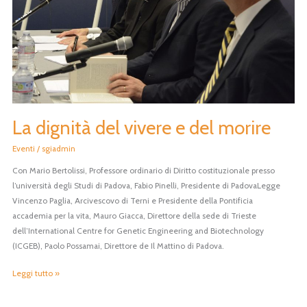
morire
La dignità del vivere e del morire
Eventi
/
sgiadmin
Con Mario Bertolissi, Professore ordinario di Diritto costituzionale presso
l’università degli Studi di Padova, Fabio Pinelli, Presidente di PadovaLegge
Vincenzo Paglia, Arcivescovo di Terni e Presidente della Pontificia
accademia per la vita, Mauro Giacca, Direttore della sede di Trieste
dell’International Centre for Genetic Engineering and Biotechnology
(ICGEB), Paolo Possamai, Direttore de Il Mattino di Padova.
Leggi tutto »