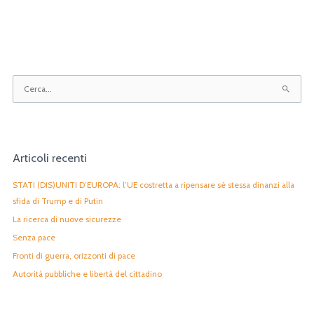
C
e
r
c
Articoli recenti
a
:
STATI (DIS)UNITI D’EUROPA: l’UE costretta a ripensare sé stessa dinanzi alla
sfida di Trump e di Putin
La ricerca di nuove sicurezze
Senza pace
Fronti di guerra, orizzonti di pace
Autorità pubbliche e libertà del cittadino