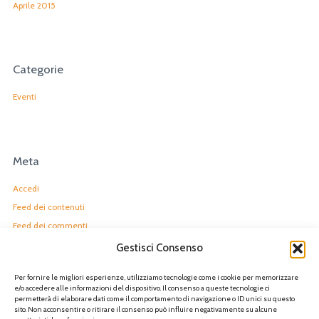
Aprile 2015
Categorie
Eventi
Meta
Accedi
Feed dei contenuti
Feed dei commenti
WordPress.org
Gestisci Consenso
Per fornire le migliori esperienze, utilizziamo tecnologie come i cookie per memorizzare
e/o accedere alle informazioni del dispositivo. Il consenso a queste tecnologie ci
permetterà di elaborare dati come il comportamento di navigazione o ID unici su questo
sito. Non acconsentire o ritirare il consenso può influire negativamente su alcune