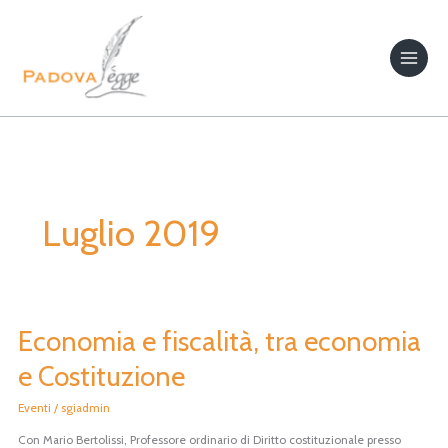
Vai
al
contenuto
Luglio 2019
Economia e fiscalità, tra economia
Economia
e
e Costituzione
fiscalità,
tra
Eventi
/
sgiadmin
economia
Con Mario Bertolissi, Professore ordinario di Diritto costituzionale presso
e