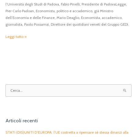
l’Università degli Studi di Padova, Fabio Pinelli, Presidente di PadovaLegge,
Costituzione
Pier Carlo Padoan, Economista, politico e accademico, già Ministro
dell’Economia e delle Finanze, Mario Deaglio, Economista, accademico,
giornalista, Paolo Possamai, Direttore dei quotidiani veneti del Gruppo GEDI.
Leggi tutto »
C
e
r
c
Articoli recenti
a
:
STATI (DIS)UNITI D’EUROPA: l’UE costretta a ripensare sé stessa dinanzi alla