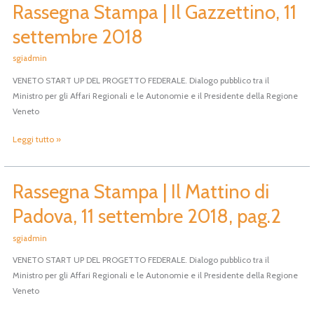
Rassegna Stampa | Il Gazzettino, 11
Rassegna
Stampa
settembre 2018
|
Il
sgiadmin
Gazzettino,
VENETO START UP DEL PROGETTO FEDERALE. Dialogo pubblico tra il
11
Ministro per gli Affari Regionali e le Autonomie e il Presidente della Regione
settembre
Veneto
2018
Leggi tutto »
Rassegna Stampa | Il Mattino di
Rassegna
Stampa
Padova, 11 settembre 2018, pag.2
|
Il
sgiadmin
Mattino
VENETO START UP DEL PROGETTO FEDERALE. Dialogo pubblico tra il
di
Ministro per gli Affari Regionali e le Autonomie e il Presidente della Regione
Padova,
Veneto
11
settembre