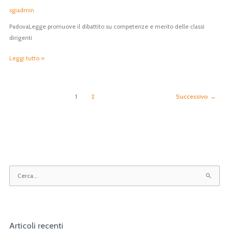
avv.
sgiadmin
Fabio
PadovaLegge promuove il dibattito su competenze e merito delle classi
Pinelli
dirigenti
Leggi tutto »
1
2
Successivo
→
C
e
r
c
Articoli recenti
a