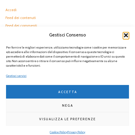
Accedi
Feed dei contenuti
Feed dei commenti
WordPress.org
Gestisci Consenso
Per fornire le migliori esperienze, utilizziamo tecnologie come i cookie per memorizzare
e/o accedere alle informazioni del dispositivo. Il consenso a queste tecnologie ci
permetterà di elaborare dati come il comportamento di navigazione o ID unici su questo
sito. Non acconsentire o ritirare il consenso può influire negativamente su alcune
caratteristiche e funzioni.
Gestisci servizi
Via Egidio Forcellini, 170 - 35128 Padova |
info@padovalegge.it
|
padovalegge@pec.it
| C.F. 92271400282
ACCETTA
NEGA
VISUALIZZA LE PREFERENZE
Copyright © 2026
PadovaLegge
Powered by
SGI LAB
Cookie Policy
Privacy Policy