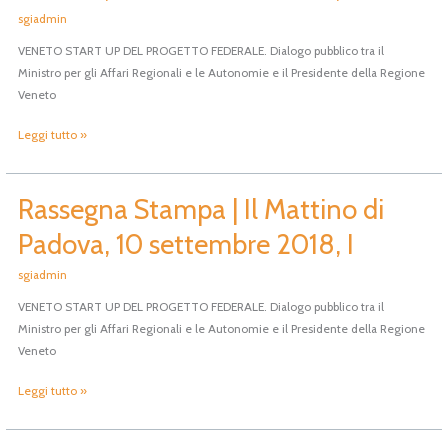
Il
sgiadmin
Mattino
VENETO START UP DEL PROGETTO FEDERALE. Dialogo pubblico tra il
di
Ministro per gli Affari Regionali e le Autonomie e il Presidente della Regione
Padova,
Veneto
10
settembre
Leggi tutto »
2018,
II
Rassegna Stampa | Il Mattino di
Rassegna
Stampa
Padova, 10 settembre 2018, I
|
Il
sgiadmin
Mattino
VENETO START UP DEL PROGETTO FEDERALE. Dialogo pubblico tra il
di
Ministro per gli Affari Regionali e le Autonomie e il Presidente della Regione
Padova,
Veneto
10
settembre
Leggi tutto »
2018,
I