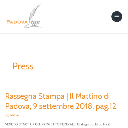
Vai
al
contenuto
Press
Rassegna Stampa | Il Mattino di
Rassegna
Stampa
Padova, 9 settembre 2018, pag.12
|
Il
sgiadmin
Mattino
VENETO START UP DEL PROGETTO FEDERALE. Dialogo pubblico tra il
di