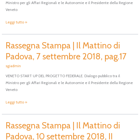
Ministro per gli Affari Regionali e le Autonomie e il Presidente della Regione
Padova,
Veneto
9
settembre
Leggi tutto »
2018,
pag.12
Rassegna Stampa | Il Mattino di
Rassegna
Stampa
Padova, 7 settembre 2018, pag.17
|
Il
sgiadmin
Mattino
VENETO START UP DEL PROGETTO FEDERALE. Dialogo pubblico tra il
di
Ministro per gli Affari Regionali e le Autonomie e il Presidente della Regione
Padova,
Veneto
7
settembre
Leggi tutto »
2018,
pag.17
Rassegna Stampa | Il Mattino di
Rassegna
Stampa
Padova, 10 settembre 2018, II
|