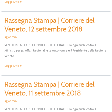
Leggi tutto »
2018,
pag.2
Rassegna Stampa | Corriere del
Rassegna
Stampa
Veneto, 12 settembre 2018
|
Corriere
sgiadmin
del
VENETO START UP DEL PROGETTO FEDERALE. Dialogo pubblico tra il
Veneto,
Ministro per gli Affari Regionali e le Autonomie e il Presidente della Regione
12
Veneto
settembre
2018
Leggi tutto »
Rassegna Stampa | Corriere del
Rassegna
Stampa
Veneto, 11 settembre 2018
|
Corriere
sgiadmin
del
VENETO START UP DEL PROGETTO FEDERALE. Dialogo pubblico tra il
Veneto,