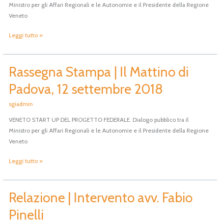
Ministro per gli Affari Regionali e le Autonomie e il Presidente della Regione
11
Veneto
settembre
2018
Leggi tutto »
Rassegna Stampa | Il Mattino di
Rassegna
Stampa
Padova, 12 settembre 2018
|
Il
sgiadmin
Mattino
VENETO START UP DEL PROGETTO FEDERALE. Dialogo pubblico tra il
di
Ministro per gli Affari Regionali e le Autonomie e il Presidente della Regione
Padova,
Veneto
12
settembre
Leggi tutto »
2018
Relazione | Intervento avv. Fabio
Relazione
|
Pinelli
Intervento